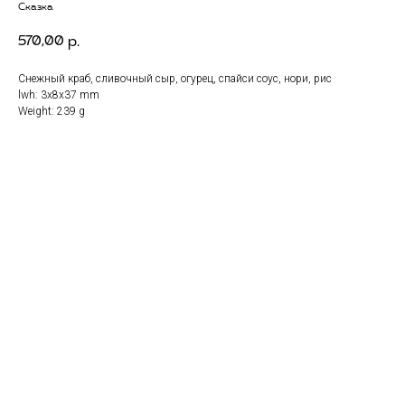
Сказка
570,00
р.
Снежный краб, сливочный сыр, огурец, спайси соус, нори, рис
lwh: 3x8x37 mm
Weight: 239 g