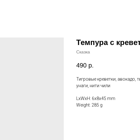
Темпура с креве
Сказка
490
р.
Тигровые креветки, авокадо, т
унаги, нити чили
LxWxH: 6x8x45 mm
Weight: 285 g