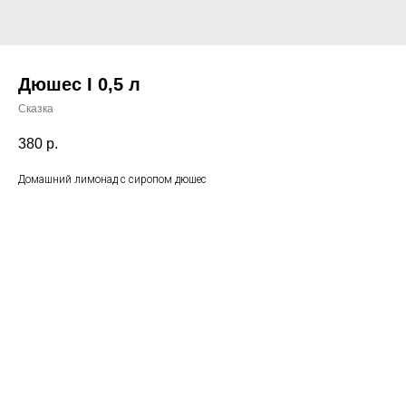
Дюшес I 0,5 л
Сказка
380
р.
Домашний лимонад с сиропом дюшес