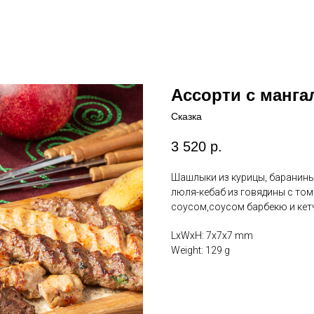
Ассорти с манга
Сказка
3 520
р.
Шашлыки из курицы, баранины,
люля-кебаб из говядины с то
соусом,соусом барбекю и ке
LxWxH: 7x7x7 mm
Weight: 129 g