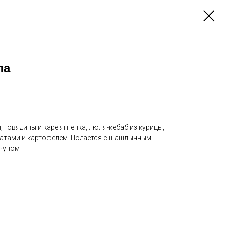
ла
 говядины и каре ягненка, люля-кебаб из курицы,
матами и картофелем. Подается с шашлычным
тчупом