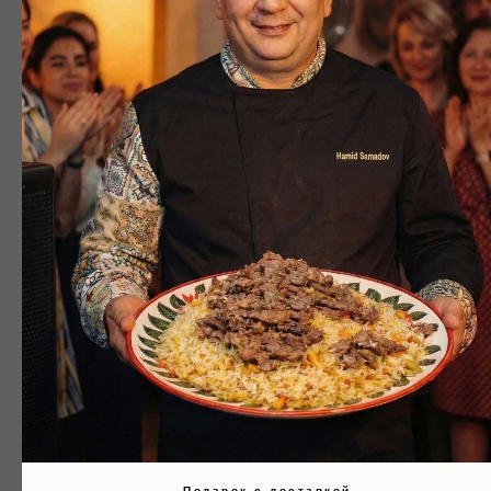
Если Вы хотите забронировать стол на сегодня, предлагаем Вам
воспользоваться телефоном, т.к. обработка заявки займет время.
Ресторан
Дата визита
Количество гостей
Ваше имя
Подарок с доставкой