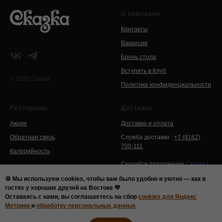
О компании
Контакты
Вакансии
Бронь стола
Вступить в Клуб
© 2025 Сказка
Политика конфиденциальности
Рестораны
Доставка
Акции
Доставка и оплата
Обратная связь
Служба доставки :
+7 (8162)
700-111
Калорийность
Скачайте приложение
Сказка |
Великий Новгород
и получайте
🍪 Мы используем cookies, чтобы вам было удобно и уютно — как в
кэшбек до 10% на бонусный
гостях у хороших друзей на Востоке 💛
счет!
Оставаясь с нами, вы соглашаетесь на сбор
cookies для Яндекс
Метрики
и
обработку персональных данных